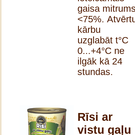
gaisa mitrum
<75%.
Atvērt
kārbu
uzglabāt t°C
0...+4°C ne
ilgāk kā 24
stundas.
Rīsi ar
vistu gaļu