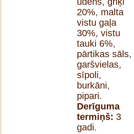
ūdens, griķi
20%, malta
vistu gaļa
30%, vistu
tauki 6%,
pārtikas sāls,
garšvielas,
sīpoli,
burkāni,
pipari.
Derīguma
termiņš:
3
gadi.