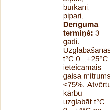
burkāni,
pipari.
Derīguma
termiņš:
3
gadi.
Uzglabāšana
t°C 0...+25°C,
ieteicamais
gaisa mitrum
<75%.
Atvērt
kārbu
uzglabāt t°C