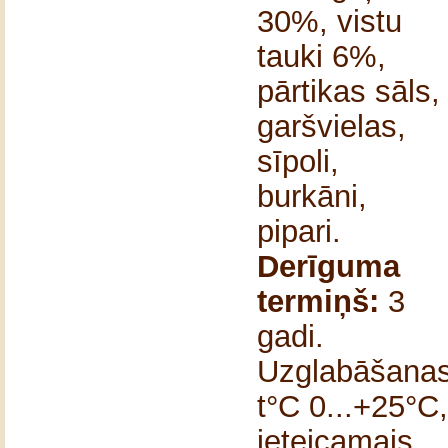
30%, vistu
tauki 6%,
pārtikas sāls,
garšvielas,
sīpoli,
burkāni,
pipari.
Derīguma
termiņš:
3
gadi.
Uzglabāšana
t°C 0...+25°C,
ieteicamais