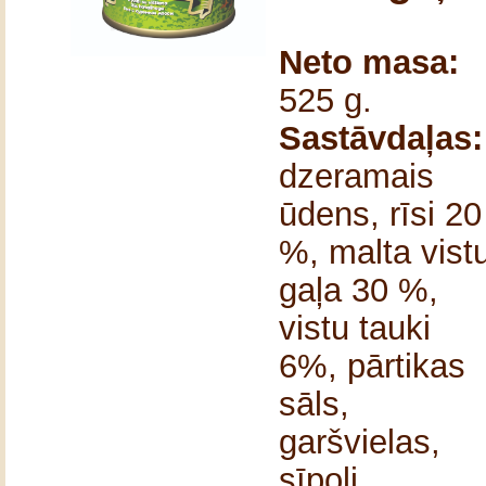
Neto masa:
525 g.
Sastāvdaļas:
dzeramais
ūdens, rīsi 20
%, malta vist
gaļa 30 %,
vistu tauki
6%, pārtikas
sāls,
garšvielas,
sīpoli,