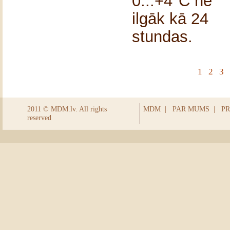
0...+4°C ne
ilgāk kā 24
stundas.
1
2
3
2011 © MDM.lv. All rights
MDM
|
PAR MUMS
|
PR
reserved