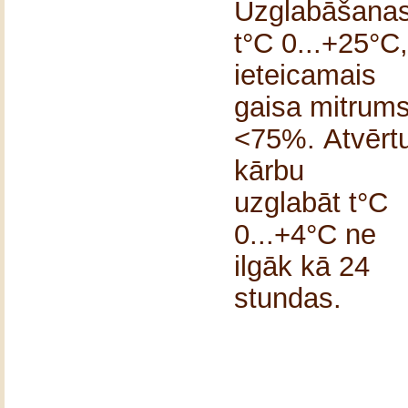
Uzglabāšana
t°C 0...+25°C,
ieteicamais
gaisa mitrum
<75%.
Atvērt
kārbu
uzglabāt t°C
0...+4°C ne
ilgāk kā 24
stundas.