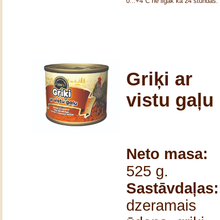
0...+4°C ne ilgāk kā 24 stundas.
Griķi ar
vistu gaļu
Neto masa:
525 g.
Sastāvdaļas:
dzeramais