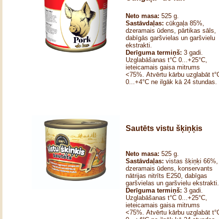
Neto masa:
525 g.
Sastāvdaļas:
cūkgaļa 85%,
dzeramais ūdens, pārtikas sāls,
dabīgās garšvielas un garšvielu
ekstrakti.
Derīguma termiņš:
3 gadi.
Uzglabāšanas t°C 0...+25°C,
ieteicamais gaisa mitrums
<75%. Atvērtu kārbu uzglabāt t°
0...+4°C ne ilgāk kā 24 stundas.
Sautēts vistu šķiņķis
Neto masa:
525 g.
Sastāvdaļas:
vistas šķiņķi 66%,
dzeramais ūdens, konservants
nātrijas nitrīts E250, dabīgas
garšvielas un garšvielu ekstrakti.
Derīguma termiņš:
3 gadi.
Uzglabāšanas t°C 0...+25°C,
ieteicamais gaisa mitrums
<75%. Atvērtu kārbu uzglabāt t°