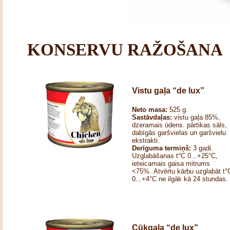
KONSERVU RAŽOŠANA
Vistu gaļa “de lux”
Neto masa:
525 g.
Sastāvdaļas:
vistu gaļa 85%,
dzeramais ūdens. pārtikas sāls,
dabīgās garšvielas un garšvielu
ekstrakti.
Derīguma termiņš:
3 gadi.
Uzglabāšanas t°C 0...+25°C,
ieteicamais gaisa mitrums
<75%. Atvērtu kārbu uzglabāt t°
0...+4°C ne ilgāk kā 24 stundas.
Cūkgaļa “de lux”